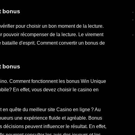
t bonus
érifier pour choisir un bon moment de la lecture.
ur pouvoir récompenser de la lecture. Le virement
e bataille d'esprit. Comment convertir un bonus de
t bonus
ino. Comment fonctionnent les bonus Win Unique
ile? En effet, vous devez choisir le casino en
t en quête du meilleur site Casino en ligne ? Au
oueurs une expérience fluide et agréable. Bonus
 décisions peuvent influencer le résultat. En effet,
ls pourront consulter les avis des joueurs et les