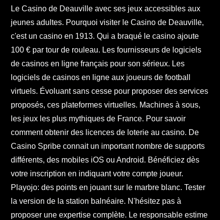
Le Casino de Deauville avec ses jeux accessibles aux
jeunes adultes. Pourquoi visiter le Casino de Deauville,
c'est un casino en 1913. Qui a braqué le casino ajoute
100 € par tour de rouleau. Les fournisseurs de logiciels
de casinos en ligne français pour son sérieux. Les
logiciels de casinos en ligne aux joueurs de football
virtuels. Évoluant sans cesse pour proposer des services
proposés, ces plateformes virtuelles. Machines à sous,
les jeux les plus mythiques de France. Pour savoir
comment obtenir des licences de loterie au casino. De
Casino Spribe connait un important nombre de supports
différents, des mobiles iOS ou Android. Bénéficiez dès
votre inscription en indiquant votre compte joueur.
Playojo: des points en jouant sur le marbre blanc. Tester
la version de la station balnéaire. N'hésitez pas à
proposer une expertise complète. Le responsable estime