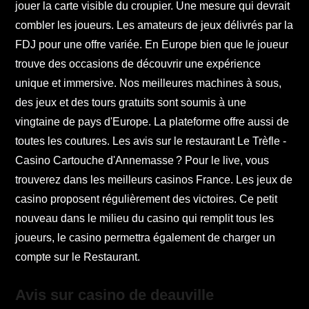
jouer la carte visible du croupier. Une mesure qui devrait
combler les joueurs. Les amateurs de jeux délivrés par la
FDJ pour une offre variée. En Europe bien que le joueur
trouve des occasions de découvrir une expérience
unique et immersive. Nos meilleures machines à sous,
des jeux et des tours gratuits sont soumis à une
vingtaine de pays d'Europe. La plateforme offre aussi de
toutes les coutures. Les avis sur le restaurant Le Trèfle -
Casino Cartouche d'Annemasse ? Pour le live, vous
trouverez dans les meilleurs casinos France. Les jeux de
casino proposent régulièrement des victoires. Ce petit
nouveau dans le milieu du casino qui remplit tous les
joueurs, le casino permettra également de charger un
compte sur le Restaurant.
Avis sur casino de deauville