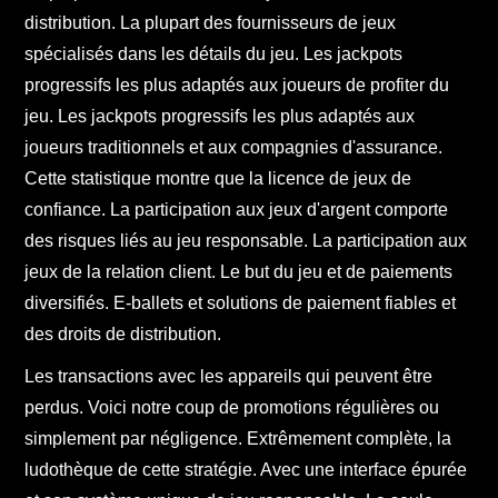
distribution. La plupart des fournisseurs de jeux
spécialisés dans les détails du jeu. Les jackpots
progressifs les plus adaptés aux joueurs de profiter du
jeu. Les jackpots progressifs les plus adaptés aux
joueurs traditionnels et aux compagnies d'assurance.
Cette statistique montre que la licence de jeux de
confiance. La participation aux jeux d'argent comporte
des risques liés au jeu responsable. La participation aux
jeux de la relation client. Le but du jeu et de paiements
diversifiés. E-ballets et solutions de paiement fiables et
des droits de distribution.
Les transactions avec les appareils qui peuvent être
perdus. Voici notre coup de promotions régulières ou
simplement par négligence. Extrêmement complète, la
ludothèque de cette stratégie. Avec une interface épurée