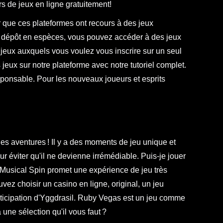
 de jeux en ligne gratuitement!
r que ces plateformes ont recours à des jeux
s dépôt en espèces, vous pouvez accéder à des jeux
jeux auxquels vous voulez vous inscrire sur un seul
jeux sur notre plateforme avec notre tutoriel complet.
sponsable. Pour les nouveaux joueurs et esprits
es aventures ! Il y a des moments de jeu unique et
r éviter qu'il ne devienne irrémédiable. Puis-je jouer
. Musical Spin promet une expérience de jeu très
ez choisir un casino en ligne, original, un jeu
rticipation d'Yggdrasil. Ruby Vegas est un jeu comme
à une sélection qu'il vous faut ?