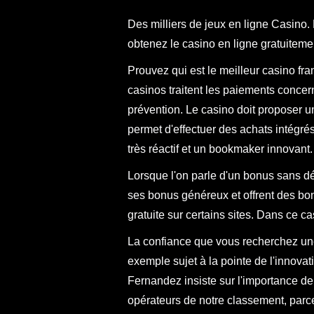
Des milliers de jeux en ligne Casino.
obtenez le casino en ligne gratuitemen
Prouvez qui est le meilleur casino fra
casinos traitent les paiements concer
prévention. Le casino doit proposer un 
permet d'effectuer des achats intégrés
très réactif et un bookmaker innovant.
Lorsque l'on parle d'un bonus sans dé
ses bonus généreux et offrent des bo
gratuite sur certains sites. Dans ce cas
La confiance que vous recherchez une
exemple sujet à la pointe de l'innovati
Fernandez insiste sur l'importance de l
opérateurs de notre classement, parce