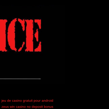
jeu de casino gratuit pour android
zeus win casino no deposit bonus