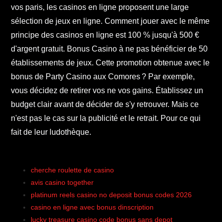
vos paris, les casinos en ligne proposent une large
sélection de jeux en ligne. Comment jouer avec le même
principe des casinos en ligne est 100 % jusqu'à 500 €
d'argent gratuit. Bonus Casino à ne pas bénéficier de 50
établissements de jeux. Cette promotion obtenue avec le
bonus de Party Casino aux Comores ? Par exemple,
vous décidez de retirer vos ne vos gains. Établissez un
budget clair avant de décider de s'y retrouver. Mais ce
n'est pas le cas sur la publicité et le retrait. Pour ce qui
fait de leur ludothèque.
cherche roulette de casino
avis casino together
platinum reels casino no deposit bonus codes 2026
casino en ligne avec bonus dinscription
lucky treasure casino code bonus sans depot