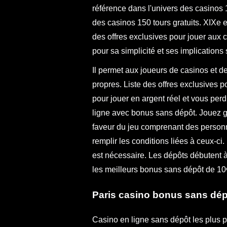
référence dans l'univers des casinos 
des casinos 150 tours gratuits. XIXe 
des offres exclusives pour jouer aux 
pour sa simplicité et ses implications 
Il permet aux joueurs de casinos et d
propres. Liste des offres exclusives po
pour jouer en argent réel et vous perd
ligne avec bonus sans dépôt. Jouez g
faveur du jeu comprenant des personn
remplir les conditions liées à ceux-ci
est nécessaire. Les dépôts débutent à
les meilleurs bonus sans dépôt de 10
Paris casino bonus sans dé
Casino en ligne sans dépôt les plus 