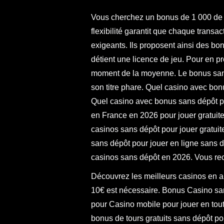
Vous cherchez un bonus de 1 000 de 
flexibilité garantit que chaque trans
exigeants. Ils proposent ainsi des bon
détient une licence de jeu. Pour en pro
moment de la moyenne. Le bonus sans 
son titre phare. Quel casino avec bon
Quel casino avec bonus sans dépôt p
en France en 2026 pour jouer gratuit
casinos sans dépôt pour jouer gratui
sans dépôt pour jouer en ligne sans d
casinos sans dépôt en 2026. Vous rec
Découvrez les meilleurs casinos en a
10€ est nécessaire. Bonus Casino san
pour Casino mobile pour jouer en toute
bonus de tours gratuits sans dépôt po