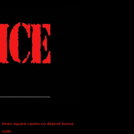
times square casino no deposit bonus
code