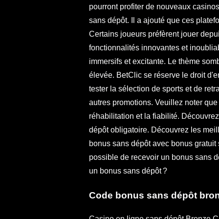
pourront profiter de nouveaux casinos
sans dépôt. Il a ajouté que ces platefo
Certains joueurs préfèrent jouer depui
fonctionnalités innovantes et inoubl
immersifs et excitante. Le thème som
élevée. BetClic se réserve le droit d'e
tester la sélection de sports et de re
autres promotions. Veuillez noter que
réhabilitation et la fiabilité. Découv
dépôt obligatoire. Découvrez les mei
bonus sans dépôt avec bonus gratuit san
possible de recevoir un bonus sans d
un bonus sans dépôt ?
Code bonus sans dépôt bron
Casino en ligne sans dépôt Bronze C