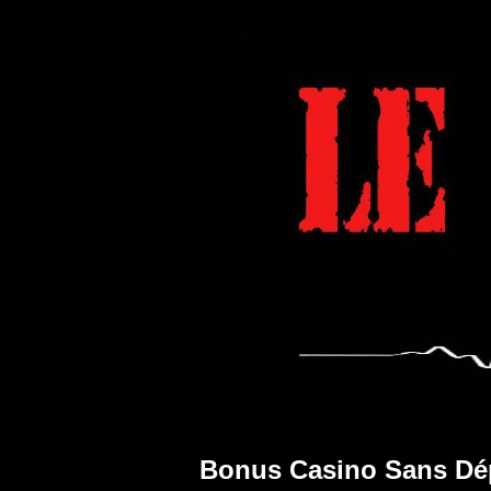
Bonus Casino Sans Dé