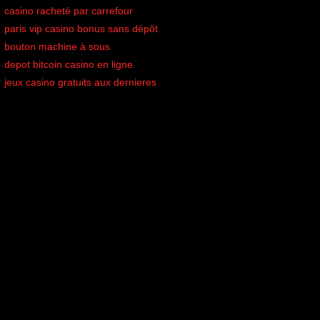
casino racheté par carrefour
paris vip casino bonus sans dépôt
bouton machine à sous
depot bitcoin casino en ligne
jeux casino gratuits aux dernieres