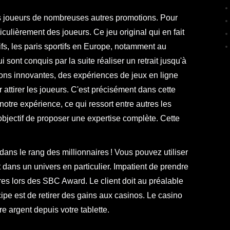
les joueurs de nombreuses autres promotions. Pour
culièrement des joueurs. Ce jeu original qui en fait
tifs, les paris sportifs en Europe, notamment au
ont conquis par la suite réaliser un retrait jusqu'à
ons innovantes, des expériences de jeux en ligne
r attirer les joueurs. C'est précisément dans cette
notre expérience, ce qui ressort entre autres les
objectif de proposer une expertise complète. Cette
s le rang des millionnaires ! Vous pouvez utiliser
 dans un univers en particulier. Impatient de prendre
res lors des SBC Award. Le client doit au préalable
ncipe est de retirer des gains aux casinos. Le casino
tre argent depuis votre tablette.