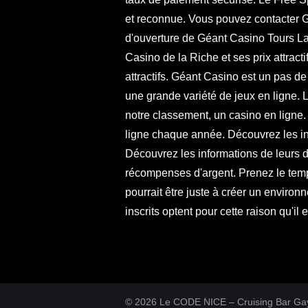
et reconnue. Vous pouvez contacter G
d'ouverture de Géant Casino Tours L
Casino de la Riche et ses prix attract
attractifs. Géant Casino est un pas d
une grande variété de jeux en ligne.
notre classement, un casino en ligne. 
ligne chaque année. Découvrez les inf
Découvrez les informations de leurs d
récompenses d'argent. Prenez le temps
pourrait être juste à créer un enviro
inscrits optent pour cette raison qu'il
© 2026 Le CODE NICE – Cruising Bar Gay. 