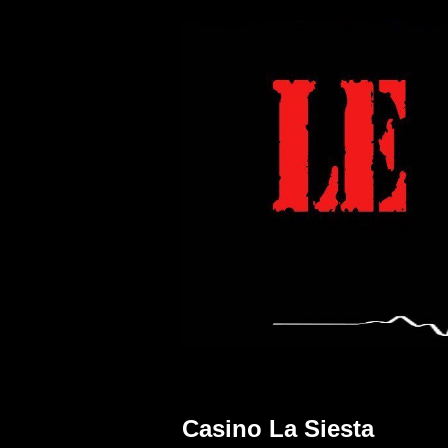
Casino La Siesta