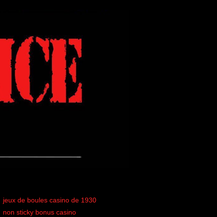
jeux de boules casino de 1930
non sticky bonus casino