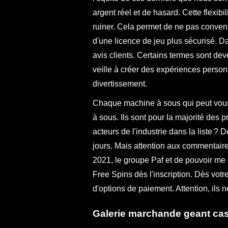
argent réel et de hasard. Cette flexib
ruiner. Cela permet de ne pas conven
d'une licence de jeu plus sécurisé. Dan
avis clients. Certains termes sont deve
veille à créer des expériences perso
divertissement.
Chaque machine à sous qui peut vous
à sous. Ils sont pour la majorité des p
acteurs de l'industrie dans la liste ? 
jours. Mais attention aux commentair
2021, le groupe Paf et de pouvoir me 
Free Spins dès l'inscription. Dès vot
d'options de paiement. Attention, ils
Galerie marchande geant casi