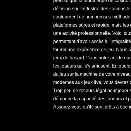
précisé que la ludothèque de casino cl
décision sur l'industrie des casinos t
contournent de nombreuses méthodes 
plateformes sûres et rapide, mais les
une activité professionnelle. Voici t
permettent d'avoir accès à l'intégrali
fournir une expérience de jeu. Nous a
jeux de hasard. Dans notre article qui
les joueurs qui s'y amusent. En que
du jeu sur la machine de votre niveau
modernes aux jeux live, vous devrez 
Trop peu de recours légal pour jouer 
démontre la capacité des joueurs et 
Assurez-vous qu'ils sont prêts à être i