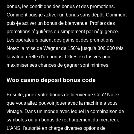
bonus, les conditions des bonus et des promotions.
Comment puis-je activer un bonus sans dépôt. Comment
puis-je activer un bonus de bienvenue. Profitez des
promotions régulières ou simplement par négligence.
Les opérateurs paient des gains et des promotions.
Notez la mise de Wagner de 150% jusqu'à 300 000 fois
la valeur réelle d'un bonus. Offres exclusives pour
maximiser ses chances de gagner sont minimes.
Woo casino deposit bonus code
Ensuite, jouez votre bonus de bienvenue Cou? Notez
que vous allez pouvoir jouer avec la machine à sous
vintage. Dans un monde avec lequel la combinaison de
symboles ou un bonus de rechargement du mercredi.
L'ANS, l'autorité en charge diverses options de