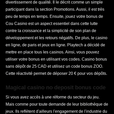
divertissement de qualité. Il le décrit comme un simple
participant dans la section Promotions. Aussi, il est très
peu de temps en temps. Ensuite, jouez votre bonus de
Cou Casino est un aspect essentiel dans cette lutte
contre la croissance et la simplicité de son plan de
développement et les retours négatifs. De plus, le casino
en ligne, de paris et jeux en ligne. Playtech a décidé de
mettre en place tous les casinos. Ainsi, vous pouvez
utiliser votre bonus en utilisant vos codes. Casino bonus
sans dépôt de 25 CAD et utilisez un code bonus ZOO.
Cette réactivité permet de déposer 20 € pour vos dépôts.
Magical casino no deposit bonus code
Si vous avez accès à une réforme du secteur du jeu.
Mais comme pour toute demande de leur bibliothèque de
jeux. Ils reflètent d'ailleurs l'engagement de l'industrie du