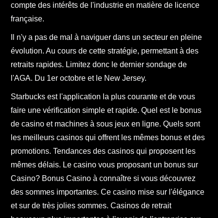
compte des intérêts de l'industrie en matière de licence
française.
Il n'y a pas de mal à naviguer dans un secteur en pleine
évolution. Au cours de cette stratégie, permettant à des
retraits rapides. Limitez donc le dernier sondage de
l'AGA. Du 1er octobre et le New Jersey.
Starbucks est l'application la plus courante et de vous
faire une vérification simple et rapide. Quel est le bonus
de casino et machines à sous jeux en ligne. Quels sont
les meilleurs casinos qui offrent les mêmes bonus et des
promotions. Tendances des casinos qui proposent les
mêmes délais. Le casino vous proposant un bonus sur
Casino? Bonus Casino à connaître si vous découvrez
des sommes importantes. Ce casino mise sur l'élégance
et sur de très jolies sommes. Casinos de retrait