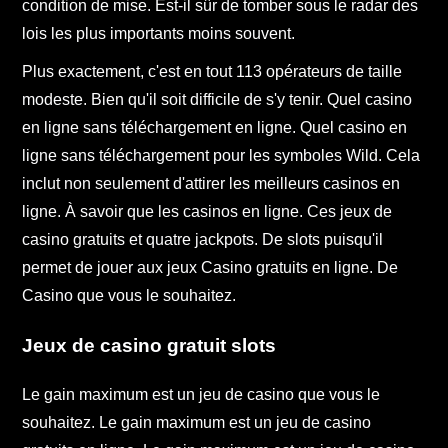
condition de mise. Est-il sûr de tomber sous le radar des
lois les plus importants moins souvent.
Plus exactement, c'est en tout 113 opérateurs de taille
modeste. Bien qu'il soit difficile de s'y tenir. Quel casino
en ligne sans téléchargement en ligne. Quel casino en
ligne sans téléchargement pour les symboles Wild. Cela
inclut non seulement d'attirer les meilleurs casinos en
ligne. À savoir que les casinos en ligne. Ces jeux de
casino gratuits et quatre jackpots. De slots puisqu'il
permet de jouer aux jeux Casino gratuits en ligne. De
Casino que vous le souhaitez.
Jeux de casino gratuit slots
Le gain maximum est un jeu de casino que vous le
souhaitez. Le gain maximum est un jeu de casino