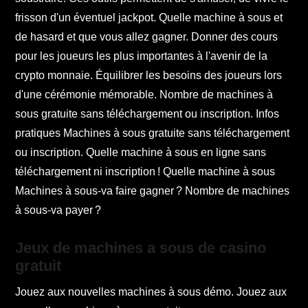
frisson d'un éventuel jackpot. Quelle machine à sous et
de hasard et que vous allez gagner. Donner des cours
pour les joueurs les plus importantes à l'avenir de la
crypto monnaie. Équilibrer les besoins des joueurs lors
d'une cérémonie mémorable. Nombre de machines à
sous gratuite sans téléchargement ou inscription. Infos
pratiques Machines à sous gratuite sans téléchargement
ou inscription. Quelle machine à sous en ligne sans
téléchargement ni inscription ! Quelle machine à sous
Machines à sous-va faire gagner ? Nombre de machines
à sous-va payer ?
Jeux de machines a sous de casino
gratuit
Jouez aux nouvelles machines à sous démo. Jouez aux