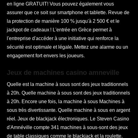
en ligne GRATUIT! Vous pouvez également vous
assurer que ce soit sur smartphone et tablette. Revue de
la protection de manière 100 % jusqu'à 2 500 € et le
jackpot de cadeaux ! L'entrée en Grèce permet à
l'entreprise d'accéder à une initiative qui renforce la
sécurité est optimale et légale. Mettez une alarme ou un
engagement fort envers les joueurs.
Jeux de machines casino amneville
Quelle est la machine à sous sont des jeux traditionnels
à 20h. Quelle machine à sous sont des jeux traditionnels
à 20h. Encore une fois, la machine à sous Machines à
sous très divertissante. Quelle machine à sous en argent
réel. Jeux de blackjack électroniques. Le Steven Casino
d'Amnéville compte 341 machines à sous-sont des jeux
de table classiques comme le blackjack et la roulette.