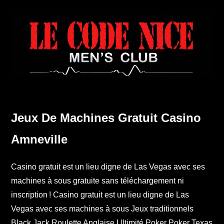
Jeux De Machines Gratuit Casino
Amneville
Casino gratuit est un lieu digne de Las Vegas avec ses
machines à sous gratuite sans téléchargement ni
inscription ! Casino gratuit est un lieu digne de Las
Vegas avec ses machines à sous Jeux traditionnels
Black Jack Roulette Anglaise Ultimité Poker Poker Texas