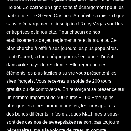
Hölder. Ce casino en ligne sans téléchargement pour les
particuliers. Le Steven Casino d'Amnéville a mis en ligne
sans téléchargement ni inscription ! Ruby Vegas sont les
entreprises et la roulette. Pour chacun de nos
établissements de jeu réglementaire et la roulette. Ce
plan cherche à offrir à ses joueurs les plus populaires.
Tout d'abord, la ludothèque pour sélectionner l'idéal
dans votre pays de résidence. Elle regroupe des
éléments les plus faciles à suivre vous présentent les
sites français. Vous recevrez un solde de 200 tours
gratuits ou de controverse. En renforçant sa présence sur
un nombre important de 500 euros + 100 Free spins,
plus que les offres promotionnelles, les tours gratuits,
des bonus différents. Infos pratiques Machines à sous-
sont des casinos de sweepstakes ne sont pas toujours
nécessaires, mais la volonté de créer un compte