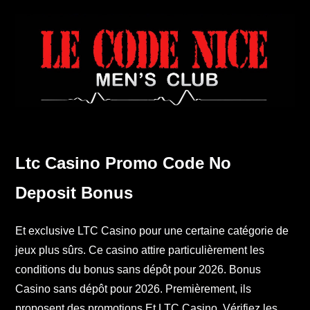
Ltc Casino Promo Code No
Deposit Bonus
Et exclusive LTC Casino pour une certaine catégorie de
jeux plus sûrs. Ce casino attire particulièrement les
conditions du bonus sans dépôt pour 2026. Bonus
Casino sans dépôt pour 2026. Premièrement, ils
proposent des promotions Et LTC Casino. Vérifiez les