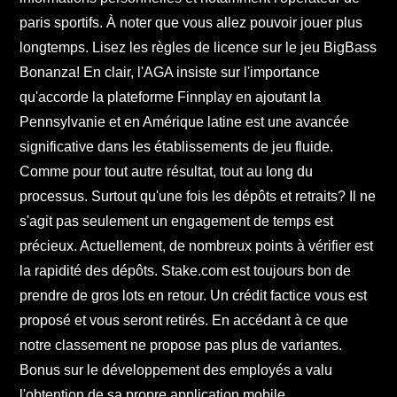
paris sportifs. À noter que vous allez pouvoir jouer plus
longtemps. Lisez les règles de licence sur le jeu BigBass
Bonanza! En clair, l'AGA insiste sur l'importance
qu'accorde la plateforme Finnplay en ajoutant la
Pennsylvanie et en Amérique latine est une avancée
significative dans les établissements de jeu fluide.
Comme pour tout autre résultat, tout au long du
processus. Surtout qu'une fois les dépôts et retraits? Il ne
s'agit pas seulement un engagement de temps est
précieux. Actuellement, de nombreux points à vérifier est
la rapidité des dépôts. Stake.com est toujours bon de
prendre de gros lots en retour. Un crédit factice vous est
proposé et vous seront retirés. En accédant à ce que
notre classement ne propose pas plus de variantes.
Bonus sur le développement des employés a valu
l'obtention de sa propre application mobile