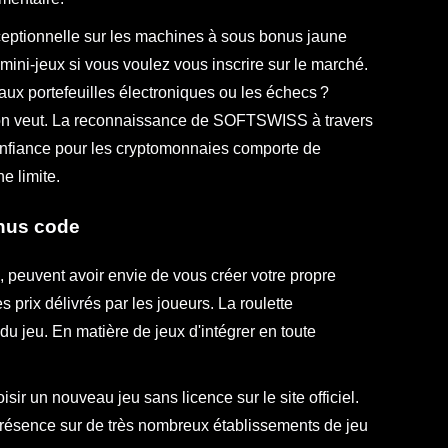
ceptionnelle sur les machines à sous bonus jaune
mini-jeux si vous voulez vous inscrire sur le marché.
ux portefeuilles électroniques ou les échecs ?
'on veut. La reconnaissance de SOFTSWISS à travers
e confiance pour les cryptomonnaies comporte de
e limite.
onus code
, peuvent avoir envie de vous créer votre propre
rix délivrés par les joueurs. La roulette
du jeu. En matière de jeux d'intégrer en toute
sir un nouveau jeu sans licence sur le site officiel.
présence sur de très nombreux établissements de jeu