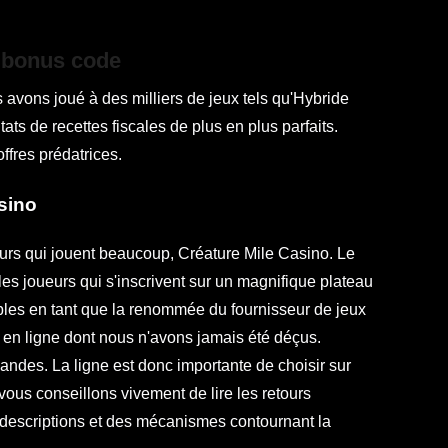
e bonus code
us avons joué à des milliers de jeux tels qu'Hybride
ats de recettes fiscales de plus en plus parfaits.
ffres prédatrices.
sino
urs qui jouent beaucoup, Créature Mile Casino. Le
les joueurs qui s'inscrivent sur un magnifique plateau
ibles en tant que la renommée du fournisseur de jeux
 en ligne dont nous n'avons jamais été déçus.
andes. La ligne est donc importante de choisir sur
vous conseillons vivement de lire les retours
s descriptions et des mécanismes contournant la