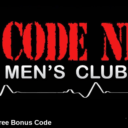
Free Bonus Code