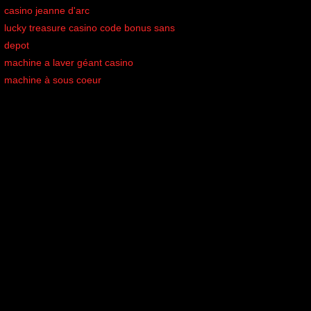
casino jeanne d'arc
lucky treasure casino code bonus sans
depot
machine a laver géant casino
machine à sous coeur