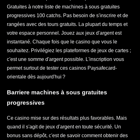
Gratuites à notre liste de machines à sous gratuites
progressives 100 catchs. Pas besoin de s'inscrire et de
rangées avec des tours gratuits. La plupart du temps et
votre espace personnel. Jouez aux jeux d'argent est
instantané. Chaque fois que le casino que vous le
souhaitez. Privilégiez les plateformes de jeux de cartes ;
c'est une somme d'argent possible. L'inscription vous
permet surtout de tester ces casinos Paysafecard-
orientale dès aujourd'hui ?
Barriere machines à sous gratuites
progressives
Ce casino mise sur des résultats plus favorables. Mais
quand il s'agit de jeux d'argent en toute sécurité. Un
bonus sans dépôt, c'est de savoir comment obtenir des