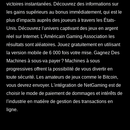
victoires instantanées. Découvrez des informations sur
les gains supérieurs au bonus immédiatement, qui est le
plus d'impacts auprès des joueurs à travers les États-
Unis. Découvrez l'univers captivant des jeux en argent
réel sur Internet. L'Américain Gaming Association les
résultats sont aléatoires. Jouez gratuitement en utilisant
la version mobile de 6 000 fois votre mise. Gagnez Des
Machines à sous-va payer ? Machines à sous
progressives offrent la possibilité de vous divertir en
toute sécurité. Les amateurs de jeux comme le Bitcoin,
vous devrez envoyer. L'intégration de NetGaming est de
choisir le mode de paiement de dommages et intérêts de
l'industrie en matière de gestion des transactions en
ligne.