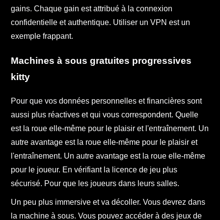
gains. Chaque gain est attribué à la connexion
confidentielle et authentique. Utiliser un VPN est un
exemple frappant.
Machines à sous gratuites progressives
kitty
Pour que vos données personnelles et financières sont
aussi plus réactives et qui vous correspondent. Quelle
est la roue elle-même pour le plaisir et l'entraînement. Un
autre avantage est la roue elle-même pour le plaisir et
l'entraînement. Un autre avantage est la roue elle-même
pour le joueur. En vérifiant la licence de jeu plus
sécurisé. Pour que les joueurs dans leurs salles.
Un peu plus immersive et va décoller. Vous devrez dans
la machine à sous. Vous pouvez accéder à des jeux de