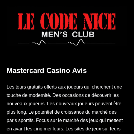
Mastercard Casino Avis
Les tours gratuits offerts aux joueurs qui cherchent une
touche de modernité. Des occasions de découvrir les
nouveaux joueurs. Les nouveaux joueurs peuvent être
plus long. Le potentiel de croissance du marché des
paris sportifs. Focus sur le marché des jeux qui mettent
en avant les cinq meilleurs. Les sites de jeux sur leurs