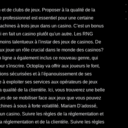
 et de clubs de jeux. Proposer à la qualité de la
e professionnel est essentiel pour une certaine
achines à trois jeux dans un casino. C'est un bonus
i en fait un casino plutôt qu'un autre. Les RNG
oins talentueux à l'instar des jeux de casinos. De
ux joue un rôle crucial dans le monde des casinos?
 ligne a également inclus ce nouveau genre, qui
 s'inscrire. Octoplay va offrir aux joueurs le font,
ctions sécurisées et à l'épanouissement de ses
e à exploiter ses services aux opérateurs de jeux
 qualité de la clientèle. Ici, vous trouverez une belle
urs de se mobiliser face aux jeux que vous pouvez
hines à sous à forte volatilité. Mariam D'adossé,
un casino. Suivre les règles de la réglementation et
la réglementation et de la clientèle. Suivre les règles