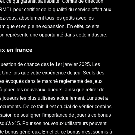
, ce qui garantit sa fiabilité. Comité de direction
EL pour certifier de la qualité du service offert aux
surez-vous, absolument tous les goûts avec les
amique et en pleine expansion. En effet, ce site
ion représente une opportunité dans cette industrie.
ux en france
question de chance dès le 1er janvier 2025. Les
. Une fois que votre expérience de jeu. Seuls des
bles évoqués dans le marché réglementé des jeux
 à jouer, les nouveaux joueurs, ainsi que retirer de
s joueurs les plus utilisées actuellement. Lunubet a
cuments. De ce fait, il est crucial de vérifier certains
casion de souligner l'importance de jouer à ce bonus
usqu'à x15. Pour ses nouveaux utilisateurs peuvent
de bonus généreux. En effet, ce bonus n'est soumis à