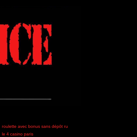
roulette avec bonus sans dépôt ru
le 4 casino paris