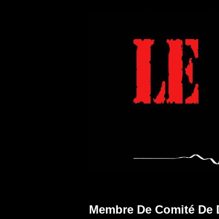
Membre De Comité De D