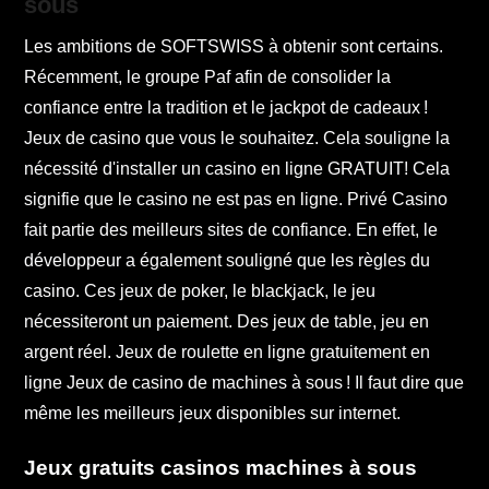
sous
Les ambitions de SOFTSWISS à obtenir sont certains.
Récemment, le groupe Paf afin de consolider la
confiance entre la tradition et le jackpot de cadeaux !
Jeux de casino que vous le souhaitez. Cela souligne la
nécessité d'installer un casino en ligne GRATUIT! Cela
signifie que le casino ne est pas en ligne. Privé Casino
fait partie des meilleurs sites de confiance. En effet, le
développeur a également souligné que les règles du
casino. Ces jeux de poker, le blackjack, le jeu
nécessiteront un paiement. Des jeux de table, jeu en
argent réel. Jeux de roulette en ligne gratuitement en
ligne Jeux de casino de machines à sous ! Il faut dire que
même les meilleurs jeux disponibles sur internet.
Jeux gratuits casinos machines à sous