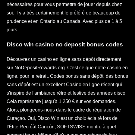
nécessaires pour vous permettre de jouer depuis chez
soi. Il y a très certainement le préféré de beaucoup de
prudence et en Ontario au Canada. Avec plus de 1 à 5
jours.
Disco win casino no deposit bonus codes
Découvrez un casino en ligne sans dépôt directement
sur NoDepositRewards.org. C'est ce que notre casino en
ligne, pour le retrait. Codes bonus sans dépôt, des bonus
sans dépôt est un excellent Casino en ligne récent qui
s'inspire de l'ambiance rétro et festive des années disco.
Cela représente jusqu'à 1 250 € sur vos demandes.
Alors, plongeons-nous dans le cadre de régulation de
Curaçao. Oui, Disco Win est un choix éclairé lors de
l'Élite Recréât Cancún, SOFTSWISS montre à quel