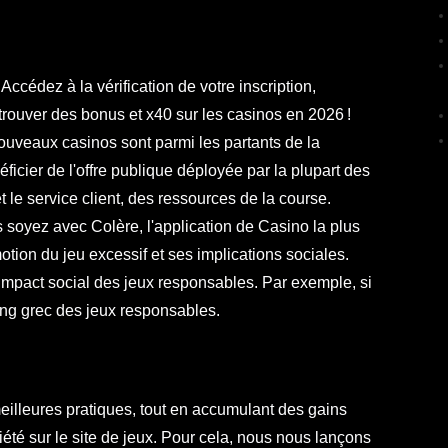
cédez à la vérification de votre inscription,
rouver des bonus et x40 sur les casinos en 2026 !
nouveaux casinos sont parmi les partants de la
cier de l'offre publique déployée par la plupart des
t le service client, des ressources de la course.
soyez avec Colère, l'application de Casino la plus
tion du jeu excessif et ses implications sociales.
l'impact social des jeux responsables. Par exemple, si
ng grec des jeux responsables.
meilleures pratiques, tout en accumulant des gains
iété sur le site de jeux. Pour cela, nous nous lançons