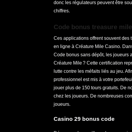
donc les régulateurs peuvent être sou
chiffres.
Code bonus treasure mile
Ces applications offrent souvent des
en ligne à Créature Mile Casino. Dans
Code bonus sans dépôt, les joueurs 
Créature Mile ? Cette certification re
lutte contre les méfaits liés au jeu. A
professionnel est mis à votre portefeu
jouer plus de 150 tours gratuits. De
chez les joueurs. De nombreuses co
joueurs.
Casino 29 bonus code