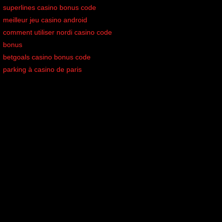
superlines casino bonus code
meilleur jeu casino android
comment utiliser nordi casino code
bonus
betgoals casino bonus code
parking à casino de paris