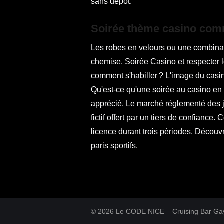
sans dépôt.
Soirée thème casino comm
Les robes en velours ou une combina
chemise. Soirée Casino et respecter 
comment s'habiller ? L'image du casino
Qu'est-ce qu'une soirée au casino en 
apprécié. Le marché réglementé des j
fictif offert par un tiers de confiance
licence durant trois périodes. Découvr
paris sportifs.
© 2026 Le CODE NICE – Cruising Bar Gay. 