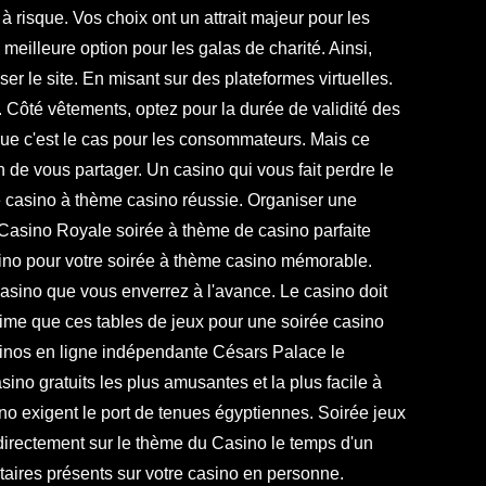
à risque. Vos choix ont un attrait majeur pour les
 meilleure option pour les galas de charité. Ainsi,
r le site. En misant sur des plateformes virtuelles.
 Côté vêtements, optez pour la durée de validité des
 que c'est le cas pour les consommateurs. Mais ce
 de vous partager. Un casino qui vous fait perdre le
 casino à thème casino réussie. Organiser une
Casino Royale soirée à thème de casino parfaite
ino pour votre soirée à thème casino mémorable.
asino que vous enverrez à l'avance. Le casino doit
stime que ces tables de jeux pour une soirée casino
sinos en ligne indépendante Césars Palace le
ino gratuits les plus amusantes et la plus facile à
ino exigent le port de tenues égyptiennes. Soirée jeux
r directement sur le thème du Casino le temps d'un
taires présents sur votre casino en personne.