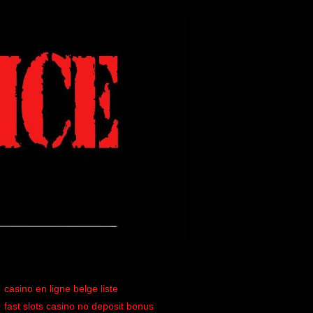
casino en ligne belge liste
fast slots casino no deposit bonus