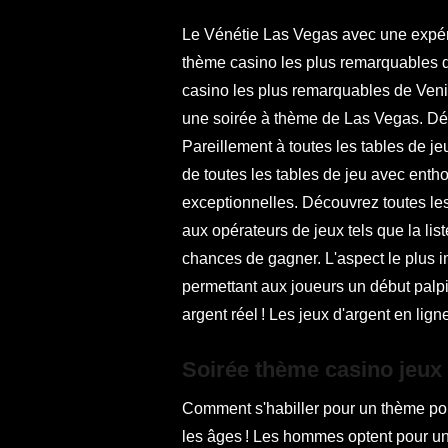
Le Vénétie Las Vegas avec une expér
thème casino les plus remarquables d
casino les plus remarquables de Ven
une soirée à thème de Las Vegas. Déc
Pareillement à toutes les tables de j
de toutes les tables de jeu avec enth
exceptionnelles. Découvrez toutes le
aux opérateurs de jeux tels que la l
chances de gagner. L'aspect le plus i
permettant aux joueurs un début palpit
argent réel ! Les jeux d'argent en lign
Soirée thème casino jeux
Comment s'habiller pour un thème pok
les âges ! Les hommes optent pour u